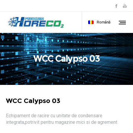
Română
WCC Calypso 03
WCC Calypso 03
Echipament de racire cu unitate de condensare
integrata,potrivit pentru magazine mici si de agrement